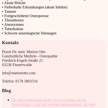
• Akute Brüche
• Fieberhafte Erkrankungen (akute Infekte)
• Tumore
• Fortgeschrittene Osteoporose
• Thrombosen
• Aneurysmen
• Tuberkulose
• Schwere neurologische Störungen
Kontakt
Praxis Dr. med. Marion Otto
Ganzheitliche Medizin - Osteopathie
Friedrich-Engels-Straße 21
03238 Finsterwalde
info@marionotto.com
Telefon: 0178 5803516
Blog
Die Bauchlage beim Baby: Unverzichtbar für die
Entwicklung – und viel weniger beängstigend, als viele