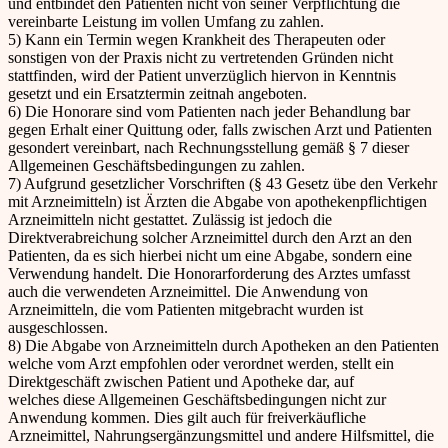
und entbindet den Patienten nicht von seiner Verpflichtung die
vereinbarte Leistung im vollen Umfang zu zahlen.
5) Kann ein Termin wegen Krankheit des Therapeuten oder
sonstigen von der Praxis nicht zu vertretenden Gründen nicht
stattfinden, wird der Patient unverzüglich hiervon in Kenntnis
gesetzt und ein Ersatztermin zeitnah angeboten.
6) Die Honorare sind vom Patienten nach jeder Behandlung bar
gegen Erhalt einer Quittung oder, falls zwischen Arzt und Patienten
gesondert vereinbart, nach Rechnungsstellung gemäß § 7 dieser
Allgemeinen Geschäftsbedingungen zu zahlen.
7) Aufgrund gesetzlicher Vorschriften (§ 43 Gesetz übe den Verkehr
mit Arzneimitteln) ist Ärzten die Abgabe von apothekenpflichtigen
Arzneimitteln nicht gestattet. Zulässig ist jedoch die
Direktverabreichung solcher Arzneimittel durch den Arzt an den
Patienten, da es sich hierbei nicht um eine Abgabe, sondern eine
Verwendung handelt. Die Honorarforderung des Arztes umfasst
auch die verwendeten Arzneimittel. Die Anwendung von
Arzneimitteln, die vom Patienten mitgebracht wurden ist
ausgeschlossen.
8) Die Abgabe von Arzneimitteln durch Apotheken an den Patienten
welche vom Arzt empfohlen oder verordnet werden, stellt ein
Direktgeschäft zwischen Patient und Apotheke dar, auf
welches diese Allgemeinen Geschäftsbedingungen nicht zur
Anwendung kommen. Dies gilt auch für freiverkäufliche
Arzneimittel, Nahrungsergänzungsmittel und andere Hilfsmittel, die