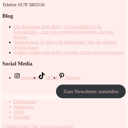
Telefon: 0178 5803516
Blog
Die Bauchlage beim Baby: Unverzichtbar für die
Entwicklung – und viel weniger beängstigend, als viele
denken
Sonnenschutz für Babys & Kleinkinder: Was du wirklich
wissen musst
Endlich schläft mein Baby: besserer Schlaf durch Osteopathie
Social Media
Instagram
TikTok
Pinterest
Zum Newsletter anmelden
Datenschutz
Impressum
AGB
Produkte
© Marion Otto | Die Kinderosteopathin