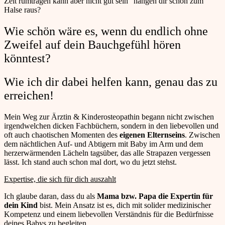
Zeit rumtragen kann aber nicht gut sein” hängen dir schon zum
Halse raus?
Wie schön wäre es, wenn du endlich ohne
Zweifel auf dein Bauchgefühl hören
könntest?
Wie ich dir dabei helfen kann, genau das zu
erreichen!
Mein Weg zur Ärztin & Kinderosteopathin begann nicht zwischen
irgendwelchen dicken Fachbüchern, sondern in den liebevollen und
oft auch chaotischen Momenten des
eigenen Elternseins
. Zwischen
dem nächtlichen Auf- und Abtigern mit Baby im Arm und dem
herzerwärmenden Lächeln tagsüber, das alle Strapazen vergessen
lässt. Ich stand auch schon mal dort, wo du jetzt stehst.
Expertise, die sich für dich auszahlt
Ich glaube daran, dass du als
Mama bzw. Papa die Expertin für
dein Kind
bist. Mein Ansatz ist es, dich mit solider medizinischer
Kompetenz und einem liebevollen Verständnis für die Bedürfnisse
deines Babys zu begleiten.