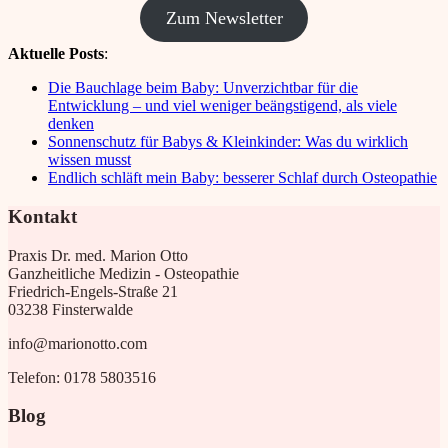
Zum Newsletter
Aktuelle Posts
:
Die Bauchlage beim Baby: Unverzichtbar für die
Entwicklung – und viel weniger beängstigend, als viele
denken
Sonnenschutz für Babys & Kleinkinder: Was du wirklich
wissen musst
Endlich schläft mein Baby: besserer Schlaf durch Osteopathie
Kontakt
Praxis Dr. med. Marion Otto
Ganzheitliche Medizin - Osteopathie
Friedrich-Engels-Straße 21
03238 Finsterwalde
info@marionotto.com
Telefon: 0178 5803516
Blog