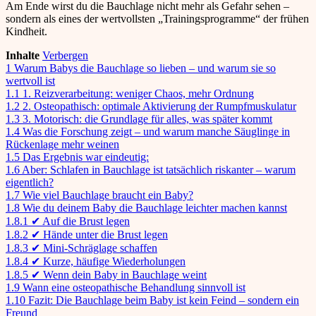
Am Ende wirst du die Bauchlage nicht mehr als Gefahr sehen –
sondern als eines der wertvollsten „Trainingsprogramme“ der frühen
Kindheit.
Inhalte
Verbergen
1
Warum Babys die Bauchlage so lieben – und warum sie so
wertvoll ist
1.1
1. Reizverarbeitung: weniger Chaos, mehr Ordnung
1.2
2. Osteopathisch: optimale Aktivierung der Rumpfmuskulatur
1.3
3. Motorisch: die Grundlage für alles, was später kommt
1.4
Was die Forschung zeigt – und warum manche Säuglinge in
Rückenlage mehr weinen
1.5
Das Ergebnis war eindeutig:
1.6
Aber: Schlafen in Bauchlage ist tatsächlich riskanter – warum
eigentlich?
1.7
Wie viel Bauchlage braucht ein Baby?
1.8
Wie du deinem Baby die Bauchlage leichter machen kannst
1.8.1
✔ Auf die Brust legen
1.8.2
✔ Hände unter die Brust legen
1.8.3
✔ Mini-Schräglage schaffen
1.8.4
✔ Kurze, häufige Wiederholungen
1.8.5
✔ Wenn dein Baby in Bauchlage weint
1.9
Wann eine osteopathische Behandlung sinnvoll ist
1.10
Fazit: Die Bauchlage beim Baby ist kein Feind – sondern ein
Freund