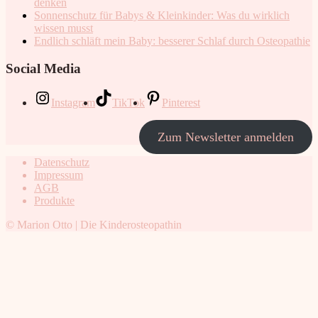
denken
Sonnenschutz für Babys & Kleinkinder: Was du wirklich
wissen musst
Endlich schläft mein Baby: besserer Schlaf durch Osteopathie
Social Media
Instagram
TikTok
Pinterest
Zum Newsletter anmelden
Datenschutz
Impressum
AGB
Produkte
© Marion Otto | Die Kinderosteopathin