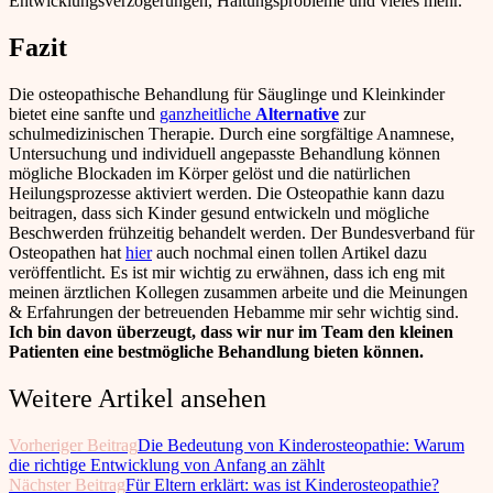
Entwicklungsverzögerungen, Haltungsprobleme und vieles mehr.
Fazit
Die osteopathische Behandlung für Säuglinge und Kleinkinder
bietet eine sanfte und
ganzheitliche
Alternative
zur
schulmedizinischen Therapie. Durch eine sorgfältige Anamnese,
Untersuchung und individuell angepasste Behandlung können
mögliche Blockaden im Körper gelöst und die natürlichen
Heilungsprozesse aktiviert werden. Die Osteopathie kann dazu
beitragen, dass sich Kinder gesund entwickeln und mögliche
Beschwerden frühzeitig behandelt werden. Der Bundesverband für
Osteopathen hat
hier
auch nochmal einen tollen Artikel dazu
veröffentlicht. Es ist mir wichtig zu erwähnen, dass ich eng mit
meinen ärztlichen Kollegen zusammen arbeite und die Meinungen
& Erfahrungen der betreuenden Hebamme mir sehr wichtig sind.
Ich bin davon überzeugt, dass wir nur im Team den kleinen
Patienten eine bestmögliche Behandlung bieten können.
Weitere Artikel ansehen
Vorheriger Beitrag
Die Bedeutung von Kinderosteopathie: Warum
die richtige Entwicklung von Anfang an zählt
Nächster Beitrag
Für Eltern erklärt: was ist Kinderosteopathie?