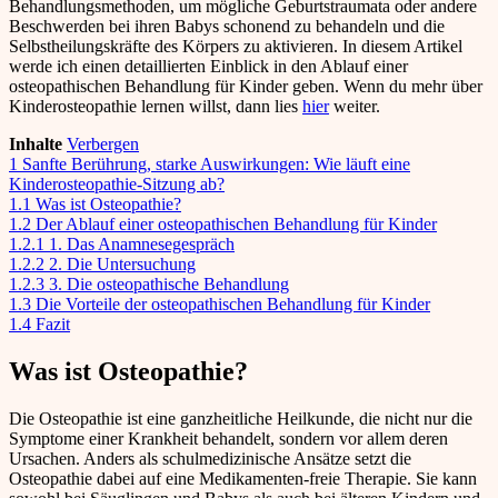
Behandlungsmethoden, um mögliche Geburtstraumata oder andere
Beschwerden bei ihren Babys schonend zu behandeln und die
Selbstheilungskräfte des Körpers zu aktivieren. In diesem Artikel
werde ich einen detaillierten Einblick in den Ablauf einer
osteopathischen Behandlung für Kinder geben. Wenn du mehr über
Kinderosteopathie lernen willst, dann lies
hier
weiter.
Inhalte
Verbergen
1
Sanfte Berührung, starke Auswirkungen: Wie läuft eine
Kinderosteopathie-Sitzung ab?
1.1
Was ist Osteopathie?
1.2
Der Ablauf einer osteopathischen Behandlung für Kinder
1.2.1
1. Das Anamnesegespräch
1.2.2
2. Die Untersuchung
1.2.3
3. Die osteopathische Behandlung
1.3
Die Vorteile der osteopathischen Behandlung für Kinder
1.4
Fazit
Was ist Osteopathie?
Die Osteopathie ist eine ganzheitliche Heilkunde, die nicht nur die
Symptome einer Krankheit behandelt, sondern vor allem deren
Ursachen. Anders als schulmedizinische Ansätze setzt die
Osteopathie dabei auf eine Medikamenten-freie Therapie. Sie kann