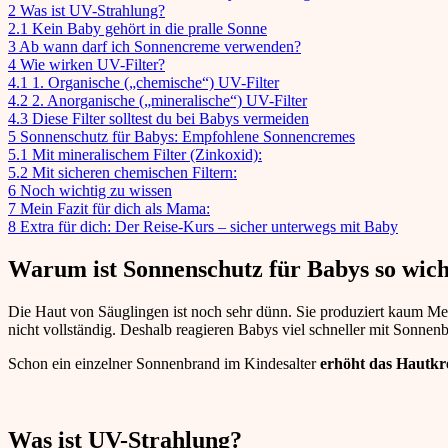
2
Was ist UV-Strahlung?
2.1
Kein Baby gehört in die pralle Sonne
3
Ab wann darf ich Sonnencreme verwenden?
4
Wie wirken UV-Filter?
4.1
1. Organische („chemische“) UV-Filter
4.2
2. Anorganische („mineralische“) UV-Filter
4.3
Diese Filter solltest du bei Babys vermeiden
5
Sonnenschutz für Babys: Empfohlene Sonnencremes
5.1
Mit mineralischem Filter (Zinkoxid):
5.2
Mit sicheren chemischen Filtern:
6
Noch wichtig zu wissen
7
Mein Fazit für dich als Mama:
8
Extra für dich: Der Reise-Kurs – sicher unterwegs mit Baby
Warum ist Sonnenschutz für Babys so wich
Die Haut von Säuglingen ist noch sehr dünn. Sie produziert kaum Mela
nicht vollständig. Deshalb reagieren Babys viel schneller mit Sonnen
Schon ein einzelner Sonnenbrand im Kindesalter
erhöht das Hautkr
Was ist UV-Strahlung?