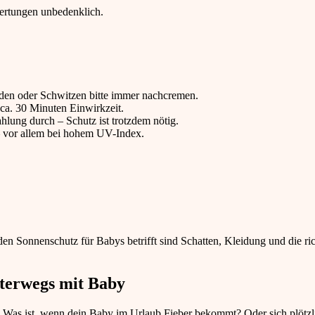
ertungen unbedenklich.
n oder Schwitzen bitte immer nachcremen.
 ca. 30 Minuten Einwirkzeit.
lung durch – Schutz ist trotzdem nötig.
 vor allem bei hohem UV-Index.
den Sonnenschutz für Babys betrifft sind Schatten, Kleidung und die r
nterwegs mit Baby
. Was ist, wenn dein Baby im Urlaub Fieber bekommt? Oder sich plötzl