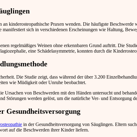
Säuglingen
men an kinderosteopathische Praxen wenden. Die häufigste Beschwerde w
e manifestiert sich in verschiedenen Erscheinungen wie Haltung, Bew
denen regelmäßiges Weinen ohne erkennbaren Grund auftritt. Die Studie
agiozephalie, eine Schädelasymmetrie, konnten durch die Kinderosteop
ndlungsmethode
icherheit. Die Studie zeigt, dass während der über 3.200 Einzelbehandl
keiten wie Müdigkeit oder Unruhe beobachtet.
er die Ursachen von Beschwerden mit den Händen untersucht und behan
nd Störungen werden gelöst, um die natürliche Ver- und Entsorgung de
er Gesundheitsversorgung
osteopathie
in der Gesundheitsversorgung von Säuglingen. Eltern such
rt auf die Beschwerden ihrer Kinder liefern.