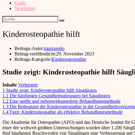
Gratis
Newsletter
Kinderosteopathie hilft
Beitrags-Autor:
marionotto
Beitrag veröffentlicht:
29. November 2023
Beitrags-Kategorie:
Kinderosteopathie
Studie zeigt: Kinderosteopathie hilft Säug
Inhalte
Verbergen
1
Studie zeigt: Kinderosteopathie hilft Säuglingen
1.1
Die häufigsten Gesundheitsstörungen bei Säuglingen
1.2
Eine sanfte und nebenwirkungsfreie Behandlungsmethode
1.3
Die Bedeutung der Kinderosteopathie in der Gesundheitsversorg
1.4
Fazit: Kinderosteopathie als effektive Behandlungsmethode
Die Akademie für Osteopathie (AFO) und das Deutsche Institut für G
einer der weltweit größten Untersuchungen wurden über 1.200 Säugli
fünf häufigsten Beschwerden von Säuglingen eine Verbesserung um 50